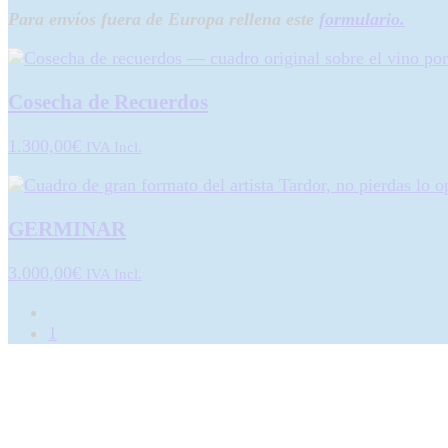
Para envíos fuera de Europa rellena este
formulario.
Cosecha de Recuerdos
1.300,00
€
IVA Incl.
GERMINAR
3.000,00
€
IVA Incl.
1
2
3
4
¿Por qué comprar en mi tienda?