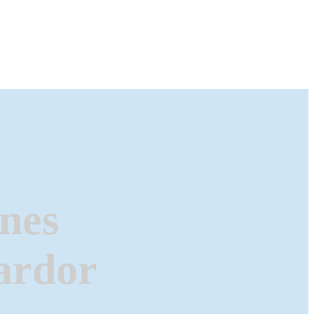
ones
ardor