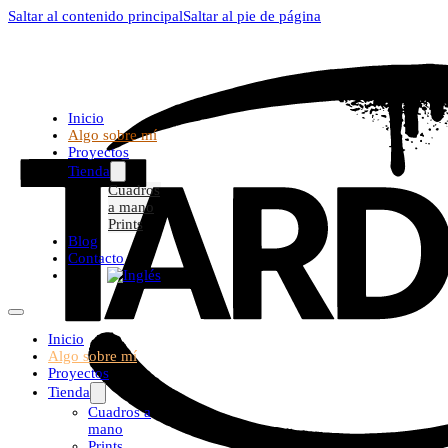
Saltar al contenido principal
Saltar al pie de página
Inicio
Algo sobre mí
Proyectos
Tienda
Cuadros
a mano
Prints
Blog
Contacto
Inicio
Algo sobre mí
Proyectos
Tienda
Cuadros a
mano
Prints