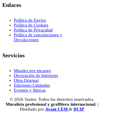
Enlaces
Política de Envíos
Política de Cookies
Política de Privacidad
Política de cancelaciones y
Devoluciones
Servicios
Murales por encargo
Decoración de Interiores
Obra Original
Ediciones Limitadas
Eventos y Marcas
© 2026 Tardor. Todos los derechos reservados.
Muralista profesional y graffitero internacional.
|
Diseñado por
Avant CEM
&
DCIP